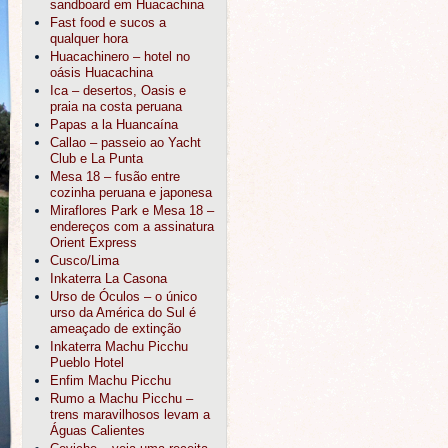
sandboard em Huacachina
Fast food e sucos a
qualquer hora
Huacachinero – hotel no
oásis Huacachina
Ica – desertos, Oasis e
praia na costa peruana
Papas a la Huancaína
Callao – passeio ao Yacht
Club e La Punta
Mesa 18 – fusão entre
cozinha peruana e japonesa
Miraflores Park e Mesa 18 –
endereços com a assinatura
Orient Express
Cusco/Lima
Inkaterra La Casona
Urso de Óculos – o único
urso da América do Sul é
ameaçado de extinção
Inkaterra Machu Picchu
Pueblo Hotel
Enfim Machu Picchu
Rumo a Machu Picchu –
trens maravilhosos levam a
Águas Calientes