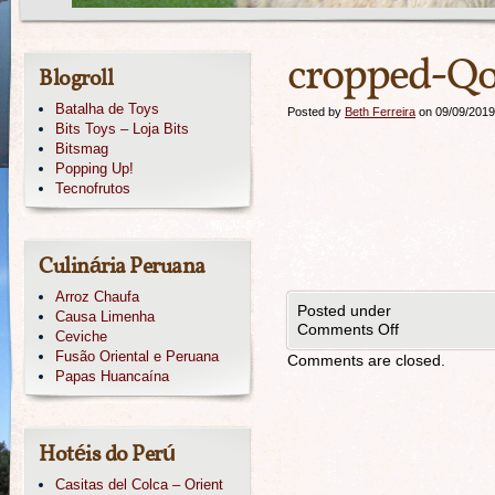
cropped-Qo
Blogroll
Batalha de Toys
Posted by
Beth Ferreira
on 09/09/2019
Bits Toys – Loja Bits
Bitsmag
Popping Up!
Tecnofrutos
Culinária Peruana
Arroz Chaufa
Posted under
Causa Limenha
Comments Off
Ceviche
Fusão Oriental e Peruana
Comments are closed.
Papas Huancaína
Hotéis do Perú
Casitas del Colca – Orient