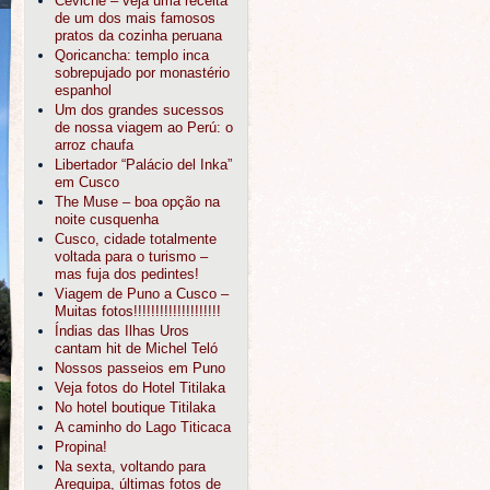
Ceviche – veja uma receita
de um dos mais famosos
pratos da cozinha peruana
Qoricancha: templo inca
sobrepujado por monastério
espanhol
Um dos grandes sucessos
de nossa viagem ao Perú: o
arroz chaufa
Libertador “Palácio del Inka”
em Cusco
The Muse – boa opção na
noite cusquenha
Cusco, cidade totalmente
voltada para o turismo –
mas fuja dos pedintes!
Viagem de Puno a Cusco –
Muitas fotos!!!!!!!!!!!!!!!!!!!!
Índias das Ilhas Uros
cantam hit de Michel Teló
Nossos passeios em Puno
Veja fotos do Hotel Titilaka
No hotel boutique Titilaka
A caminho do Lago Titicaca
Propina!
Na sexta, voltando para
Arequipa, últimas fotos de