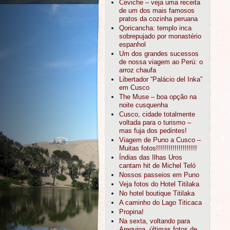
Ceviche – veja uma receita
de um dos mais famosos
pratos da cozinha peruana
Qoricancha: templo inca
sobrepujado por monastério
espanhol
Um dos grandes sucessos
de nossa viagem ao Perú: o
arroz chaufa
Libertador “Palácio del Inka”
em Cusco
The Muse – boa opção na
noite cusquenha
Cusco, cidade totalmente
voltada para o turismo –
mas fuja dos pedintes!
Viagem de Puno a Cusco –
Muitas fotos!!!!!!!!!!!!!!!!!!!!
Índias das Ilhas Uros
cantam hit de Michel Teló
Nossos passeios em Puno
Veja fotos do Hotel Titilaka
No hotel boutique Titilaka
A caminho do Lago Titicaca
Propina!
Na sexta, voltando para
Arequipa, últimas fotos de