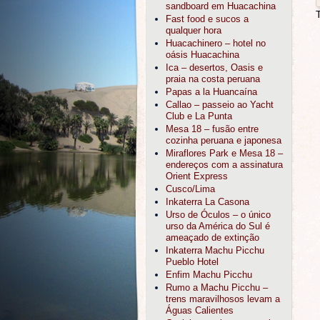
sandboard em Huacachina
Fast food e sucos a
qualquer hora
Huacachinero – hotel no
oásis Huacachina
Ica – desertos, Oasis e
praia na costa peruana
Papas a la Huancaína
Callao – passeio ao Yacht
Club e La Punta
Mesa 18 – fusão entre
cozinha peruana e japonesa
Miraflores Park e Mesa 18 –
endereços com a assinatura
Orient Express
Cusco/Lima
Inkaterra La Casona
Urso de Óculos – o único
urso da América do Sul é
ameaçado de extinção
Inkaterra Machu Picchu
Pueblo Hotel
Enfim Machu Picchu
Rumo a Machu Picchu –
trens maravilhosos levam a
Águas Calientes